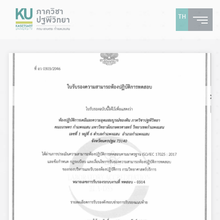
TH
‹
›