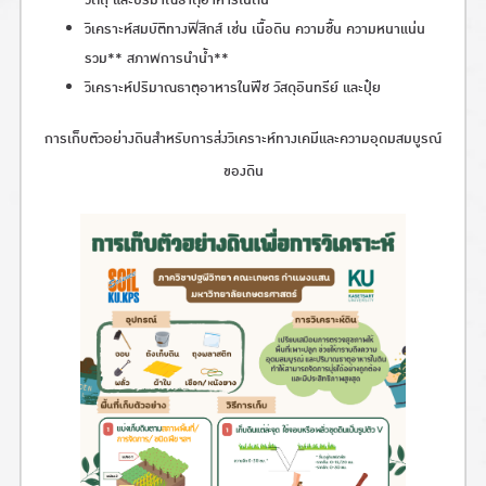
วัตถุ และปริมาณธาตุอาหารในดิน
วิเคราะห์สมบัติทางฟิสิกส์ เช่น เนื้อดิน
ความชื้น
ความหนาแน่น
รวม** สภาพการนำน้ำ**
วิเคราะห์ปริมาณธาตุอาหารในพืช วัสดุอินทรีย์ และปุ๋ย
การเก็บตัวอย่างดินสำหรับการส่งวิเคราะห์ทางเคมีและความอุดมสมบูรณ์
ของดิน