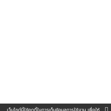
คณะเกษตรกำแพงแสน
กรมพัฒนาที่ดิน
กรมส่งเสริมการเกษตร
กรมวิชาการเกษตร
กรมการข้าว
แผนที่เดินทาง
เว็บไซต์นี้ใช้คุกกี้ในการเก็บข้อมูลการใช้งาน เพื่อให้